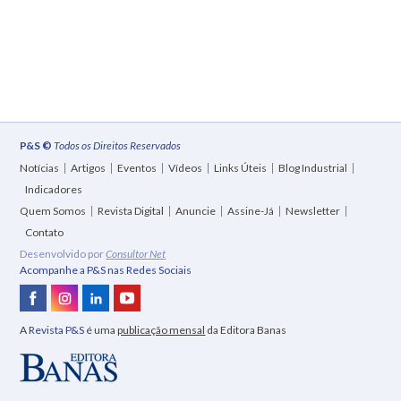
P&S ©
Todos os Direitos Reservados
Notícias
Artigos
Eventos
Vídeos
Links Úteis
Blog Industrial
Indicadores
Quem Somos
Revista Digital
Anuncie
Assine-Já
Newsletter
Contato
Desenvolvido por
Consultor Net
Acompanhe a P&S nas Redes Sociais
A
Revista P&S
é uma
publicação mensal
da Editora Banas