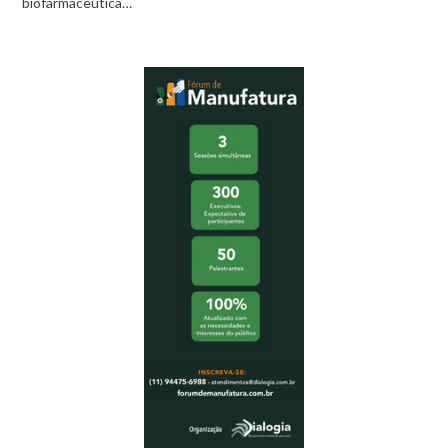
biofarmacêutica…