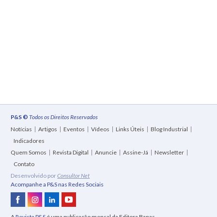
P&S ©
Todos os Direitos Reservados
Notícias
Artigos
Eventos
Vídeos
Links Úteis
Blog Industrial
Indicadores
Quem Somos
Revista Digital
Anuncie
Assine-Já
Newsletter
Contato
Desenvolvido por
Consultor Net
Acompanhe a P&S nas Redes Sociais
A
Revista P&S
é uma
publicação mensal
da Editora Banas