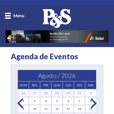
Agenda de Eventos
Agosto / 2026
DOM
SEG
TER
QUA
QUI
SEX
SAB
26
27
28
29
30
31
1
2
3
4
5
6
7
8
9
10
11
12
13
14
15