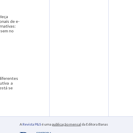
eleça
onais de e-
rnativas:
essem no
diferentes
utiva a
está se
A
Revista P&S
é uma
publicação mensal
da Editora Banas