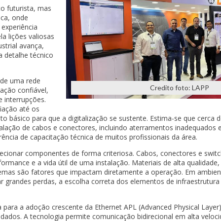
o futurista, mas
ica, onde
 experiência
a lições valiosas
strial avança,
 detalhe técnico
 de uma rede
Credito foto: LAPP
ação confiável,
e interrupções.
iação até os
o básico para que a digitalização se sustente. Estima-se que cerca 
stalação de cabos e conectores, incluindo aterramentos inadequados
ência de capacitação técnica de muitos profissionais da área.
lecionar componentes de forma criteriosa. Cabos, conectores e swi
formance e a vida útil de uma instalação. Materiais de alta qualidad
tremas são fatores que impactam diretamente a operação. Em ambient
 grandes perdas, a escolha correta dos elementos de infraestrutur
para a adoção crescente da Ethernet APL (Advanced Physical Layer)
ados. A tecnologia permite comunicação bidirecional em alta velocid