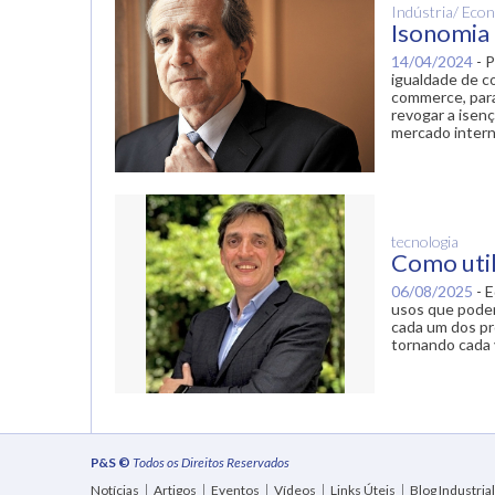
Indústria/ Eco
Isonomia t
14/04/2024
-
P
igualdade de c
commerce, para 
revogar a isen
mercado intern
tecnologia
Como utili
06/08/2025
-
E
usos que podem
cada um dos pr
tornando cada 
P&S ©
Todos os Direitos Reservados
Notícias
Artigos
Eventos
Vídeos
Links Úteis
Blog Industrial