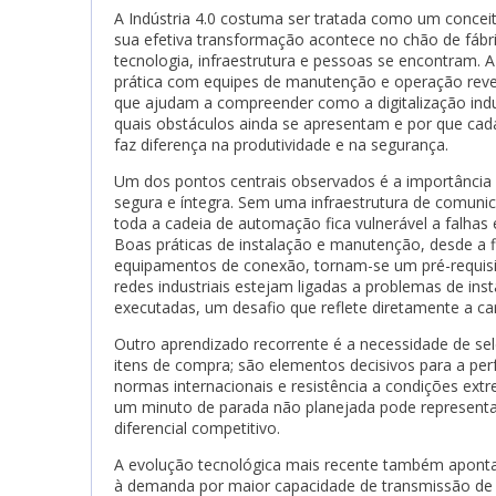
A Indústria 4.0 costuma ser tratada como um conceit
sua efetiva transformação acontece no chão de fábr
tecnologia, infraestrutura e pessoas se encontram. A
prática com equipes de manutenção e operação revel
que ajudam a compreender como a digitalização indu
quais obstáculos ainda se apresentam e por que cada
faz diferença na produtividade e na segurança.
Um dos pontos centrais observados é a importância
segura e íntegra. Sem uma infraestrutura de comunic
toda a cadeia de automação fica vulnerável a falhas 
Boas práticas de instalação e manutenção, desde a f
equipamentos de conexão, tornam-se um pré-requisit
redes industriais estejam ligadas a problemas de in
executadas, um desafio que reflete diretamente a car
Outro aprendizado recorrente é a necessidade de se
itens de compra; são elementos decisivos para a per
normas internacionais e resistência a condições ex
um minuto de parada não planejada pode representar
diferencial competitivo.
A evolução tecnológica mais recente também aponta 
à demanda por maior capacidade de transmissão de d