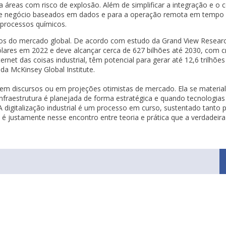
ra áreas com risco de explosão. Além de simplificar a integração e o
e negócio baseados em dados e para a operação remota em tempo r
 processos químicos.
os do mercado global. De acordo com estudo da Grand View Research
ares em 2022 e deve alcançar cerca de 627 bilhões até 2030, com c
net das coisas industrial, têm potencial para gerar até 12,6 trilhõe
a McKinsey Global Institute.
s em discursos ou em projeções otimistas de mercado. Ela se material
infraestrutura é planejada de forma estratégica e quando tecnologi
A digitalização industrial é um processo em curso, sustentado tanto 
 E é justamente nesse encontro entre teoria e prática que a verdadei