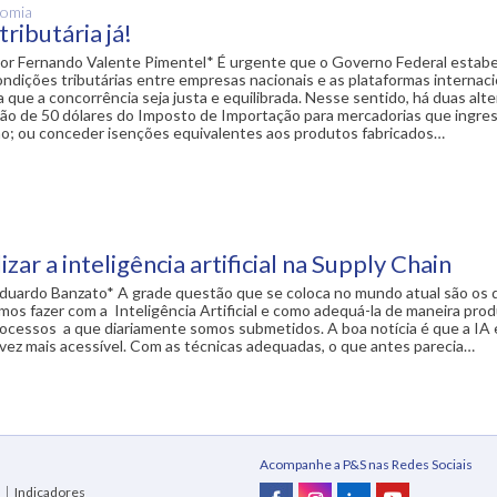
nomia
ributária já!
or Fernando Valente Pimentel* É urgente que o Governo Federal estab
ondições tributárias entre empresas nacionais e as plataformas internaci
que a concorrência seja justa e equilibrada. Nesse sentido, há duas alte
ção de 50 dólares do Imposto de Importação para mercadorias que ingr
o; ou conceder isenções equivalentes aos produtos fabricados…
zar a inteligência artificial na Supply Chain
duardo Banzato* A grade questão que se coloca no mundo atual são os 
os fazer com a Inteligência Artificial e como adequá-la de maneira prod
ocessos a que diariamente somos submetidos. A boa notícia é que a IA 
vez mais acessível. Com as técnicas adequadas, o que antes parecia…
Acompanhe a P&S nas Redes Sociais
Indicadores