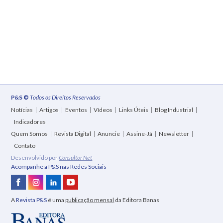
P&S ©
Todos os Direitos Reservados
Notícias
Artigos
Eventos
Vídeos
Links Úteis
Blog Industrial
Indicadores
Quem Somos
Revista Digital
Anuncie
Assine-Já
Newsletter
Contato
Desenvolvido por
Consultor Net
Acompanhe a P&S nas Redes Sociais
A
Revista P&S
é uma
publicação mensal
da Editora Banas