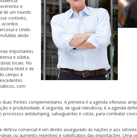
rbulência.
rnecimento e
mal de um mundo
sse contexto,
s acordos
ercosul e União
ncluídas ainda
rais importantes.
tensa e súbita,
trias locais. No
stria têxtil e de
 do campo à
excedentes
siáticos, com
m duas frentes complementares. A primeira é a agenda ofensiva: amp
ão e produtividade. A segunda, de igual relevância, é a agenda defen
o processos antidumping, salvaguardas e cotas, para combater conco
 defesa comercial é um direito assegurado às nações e aos setores
sleais ou aumento repentino e significativo das importações. Uma v