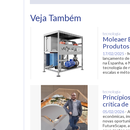
Veja Também
tecnologia
Moleaer 
Produtos
17/02/2025
-
M
lançamento de 
na Espanha, e 
tecnologia de 
escalas e mét
tecnologia
Princípio
crítica de
05/02/2026
-
A
econômicas, im
novas oportuni
FutureScape, a