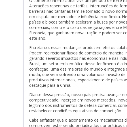
O comércio internacional vive um período de forte tu
Alterações repentinas de tarifas, interrupções de fo
barreiras não tarifárias têm se tornado o novo nor
em disputa por mercados e influência econômica. Ne
países e blocos também aceleram a busca por novo
comerciais, como é o caso das negociações entre M
Europeia, que ganharam nova tração e podem ser co
este ano.
Entretanto, essas mudanças produzem efeitos colate
Podem redirecionar fluxos de comércio de maneira in
gerando severos impactos nas economias e nas indús
Brasil, um setor emblemático desse fenômeno é a indú
confecção, uma das maiores do mundo e integrada
moda, que vem sofrendo uma volumosa invasão de 
produtivos internacionais, especialmente de países a
destaque para a China.
Diante dessa pressão, nosso país precisa avançar e
competitividade, inserção em novos mercados, inovaç
legítimo dos instrumentos de defesa comercial, com
restabelecer condições equitativas de competição.
Cabe enfatizar que o acionamento de mecanismos de
comprovem estar sendo prejudicados por práticas de