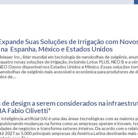
Expande Suas Soluções de Irrigação com Novo
 na Espanha, México e Estados Unidos
oleaer Inc., líder mundial em tecnologia de nanobolhas de oxigênio, anun
quatro novas soluções de irrigação, incluindo Lotus PLUS, NEO B e a séri
NEO Ozono disponível nos Estados Unidos e México. Essas soluções tor
nanobolhas de oxigênio mais acessível e econômica para produtores de d
odos de…
s de design a serem considerados na infraestru
 IA Fabio Olivetti*
 inteligência artificial (IA) é uma das áreas tecnológicas com as maiores 
pulsionando mudanças na forma como as empresas operam e inovam. Iss
dades de negócios e transforma setores inteiros. De acordo com o relat
té 2027 as 5.000 principais empresas da América Latina destinarão mais