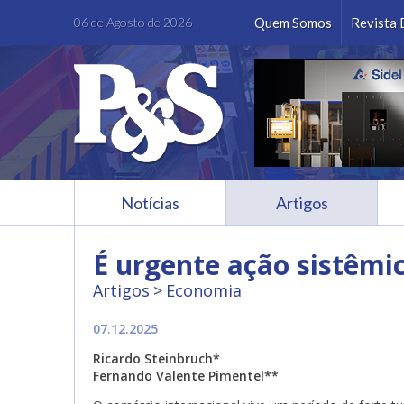
Facebook
Instagram
LinkedIn
Youtube
06 de Agosto de 2026
Quem Somos
Revista 
Notícias
Artigos
É urgente ação sistêmic
Artigos
Economia
07.12.2025
Ricardo
Steinbruch*
Fernando Valente Pimentel**