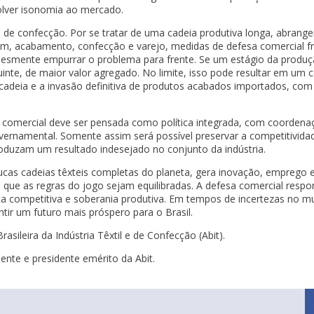
volver isonomia ao mercado.
 e de confecção. Por se tratar de uma cadeia produtiva longa, abran
celagem, acabamento, confecção e varejo, medidas de defesa comercial
lesmente empurrar o problema para frente. Se um estágio da produç
nte, de maior valor agregado. No limite, isso pode resultar em um c
cadeia e a invasão definitiva de produtos acabados importados, com
a comercial deve ser pensada como política integrada, com coordena
governamental. Somente assim será possível preservar a competitivi
roduzam um resultado indesejado no conjunto da indústria.
ucas cadeias têxteis completas do planeta, gera inovação, emprego
 que as regras do jogo sejam equilibradas. A defesa comercial respo
a competitiva e soberania produtiva. Em tempos de incertezas no m
antir um futuro mais próspero para o Brasil.
asileira da Indústria Têxtil e de Confecção (Abit).
ente e presidente emérito da Abit.