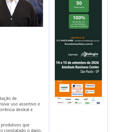
liação de
siva: uso assertivo e
rrência desleal e
 produtivos que
ez constatado o dano,