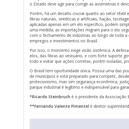
o Estado deve agir para corrigir as assimetrias e de
Porém, há um desafio crucial quanto ao setor têxtil
fibras naturais, sintéticas e artificiais, fiação, te
aplicadas apenas em um elo específico, podem simp
uma medida, as importações migram para o elo segui
com o fechamento de indústrias ao longo de toda a 
empregos e investimentos no Brasil.
Por isso, o momento exige visão sistêmica. A defes
elos, das fibras ao vestuário, e com forte suporte 
todo e evitar que ações corretas, porém isoladas, p
O Brasil tem oportunidade única. Possui uma das po
de municípios e está preparado para competir, desde
protecionismo, mas sim segurança econômica, justiç
parque industrial é legítimo e indispensável para gar
*Ricardo Steinbruch
é o presidente da Associação Br
**Fernando Valente Pimentel
é diretor-superintend
ogle Plus