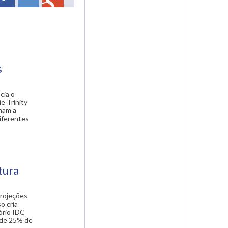
s
cia o
e Trinity
nam a
iferentes
tura
projeções
o cria
ório IDC
 de 25% de