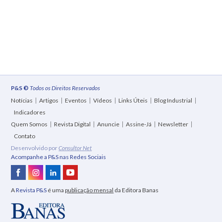
P&S ©
Todos os Direitos Reservados
Notícias
Artigos
Eventos
Vídeos
Links Úteis
Blog Industrial
Indicadores
Quem Somos
Revista Digital
Anuncie
Assine-Já
Newsletter
Contato
Desenvolvido por
Consultor Net
Acompanhe a P&S nas Redes Sociais
A
Revista P&S
é uma
publicação mensal
da Editora Banas