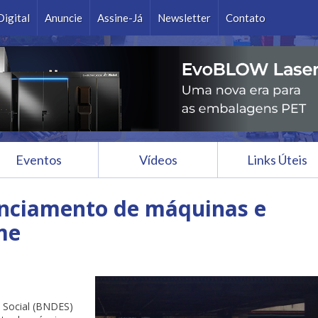
Ok
Digital
Anuncie
Assine-Já
Newsletter
Contato
Eventos
Vídeos
Links Úteis
nciamento de máquinas e
me
 Social (BNDES)