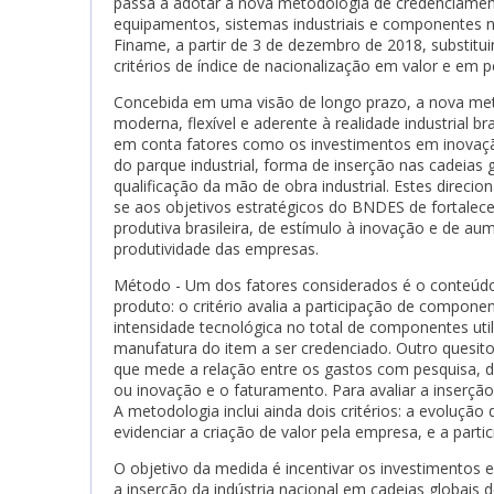
passa a adotar a nova metodologia de credenciame
equipamentos, sistemas industriais e componentes 
Finame, a partir de 3 de dezembro de 2018, substitui
critérios de índice de nacionalização em valor e em p
Concebida em uma visão de longo prazo, a nova me
moderna, flexível e aderente à realidade industrial bras
em conta fatores como os investimentos em inovação
do parque industrial, forma de inserção nas cadeias g
qualificação da mão de obra industrial. Estes direcio
se aos objetivos estratégicos do BNDES de fortalece
produtiva brasileira, de estímulo à inovação e de au
produtividade das empresas.
Método -
Um dos fatores considerados é o conteúdo
produto: o critério avalia a participação de componen
intensidade tecnológica no total de componentes uti
manufatura do item a ser credenciado. Outro quesito
que mede a relação entre os gastos com pesquisa, 
ou inovação e o faturamento. Para avaliar a inserçã
A metodologia inclui ainda dois critérios: a evolução 
evidenciar a criação de valor pela empresa, e a part
O objetivo da medida é incentivar os investimentos 
a inserção da indústria nacional em cadeias globais