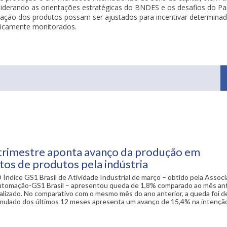
siderando as orientações estratégicas do BNDES e os desafios do Pa
litação dos produtos possam ser ajustados para incentivar determin
aticamente monitorados.
trimestre aponta avanço da produção em
os de produtos pela indústria
 Índice GS1 Brasil de Atividade Industrial de março – obtido pela Assoc
Automação-GS1 Brasil – apresentou queda de 1,8% comparado ao mês ant
lizado. No comparativo com o mesmo mês do ano anterior, a queda foi d
mulado dos últimos 12 meses apresenta um avanço de 15,4% na intençã