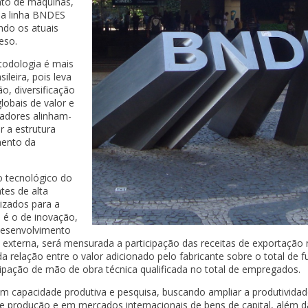
nto de máquinas,
na linha BNDES
ndo os atuais
eso.
todologia é mais
ileira, pois leva
, diversificação
lobais de valor e
nadores alinham-
r a estrutura
mento da
 tecnológico do
tes de alta
lizados para a
 é o de inovação,
desenvolvimento
o externa, será mensurada a participação das receitas de exportação 
da relação entre o valor adicionado pelo fabricante sobre o total de f
icipação de mão de obra técnica qualificada no total de empregados.
em capacidade produtiva e pesquisa, buscando ampliar a produtividad
 de produção e em mercados internacionais de bens de capital, além 