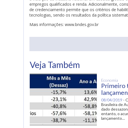
empregos qualificados e renda. Adicionalmente, con
de credenciamento permite que os critérios de habi
tecnologias, sendo os resultados da política sistem
Mais informações: www.bndes.gov.br
ogle Plus
Veja Também
Economia
Primeiro 
lançament
08/04/2019
-
O
Brasileira de 
dado dessazona
entanto, o acu
lançamento…