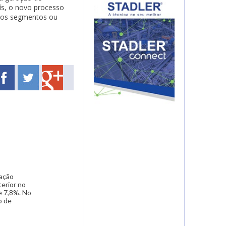
ís, o novo processo
ados segmentos ou
iação
erior no
e 7,8%. No
o de