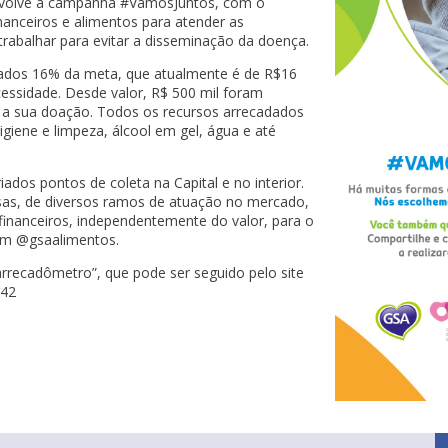
envolve a campanha #VamosJuntos, com o
nanceiros e alimentos para atender as
rabalhar para evitar a disseminação da doença.
adados 16% da meta, que atualmente é de R$16
essidade. Desde valor, R$ 500 mil foram
r a sua doação. Todos os recursos arrecadados
giene e limpeza, álcool em gel, água e até
dos pontos de coleta na Capital e no interior.
esas, de diversos ramos de atuação no mercado,
inanceiros, independentemente do valor, para o
am @gsaalimentos.
rrecadômetro”, que pode ser seguido pelo site
242