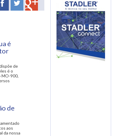
ua é
tor
 dispõe de
les é o
 o MO-900,
versos
ão de
ulamentado
tos aos
al da nossa