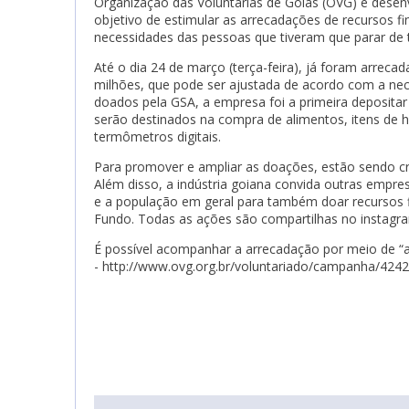
Organização das Voluntárias de Goiás (OVG) e des
objetivo de estimular as arrecadações de recursos fi
necessidades das pessoas que tiveram que parar de t
Até o dia 24 de março (terça-feira), já foram arrec
milhões, que pode ser ajustada de acordo com a nec
doados pela GSA, a empresa foi a primeira deposita
serão destinados na compra de alimentos, itens de hi
termômetros digitais.
Para promover e ampliar as doações, estão sendo cria
Além disso, a indústria goiana convida outras empr
e a população em geral para também doar recursos f
Fundo. Todas as ações são compartilhas no instagr
É possível acompanhar a arrecadação por meio de “a
- http://www.ovg.org.br/voluntariado/campanha/424
ogle Plus