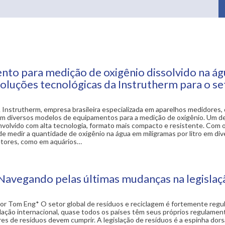
to para medição de oxigênio dissolvido na ág
oluções tecnológicas da Instrutherm para o se
 Instrutherm, empresa brasileira especializada em aparelhos medidores,
om diversos modelos de equipamentos para a medição de oxigênio. Um de
olvido com alta tecnologia, formato mais compacto e resistente. Com
de medir a quantidade de oxigênio na água em miligramas por litro em di
etores, como em aquários…
avegando pelas últimas mudanças na legislaç
or Tom Eng* O setor global de resíduos e reciclagem é fortemente reg
islação internacional, quase todos os países têm seus próprios regulamen
res de resíduos devem cumprir. A legislação de resíduos é a espinha dors