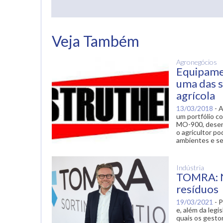
Veja Também
Agronegócios
Equipamen
uma das s
agrícola
13/03/2018
-
A
um portfólio c
MO-900, desenv
o agricultor po
ambientes e s
Indústria
TOMRA: N
resíduos
19/03/2021
-
P
e, além da leg
quais os gesto