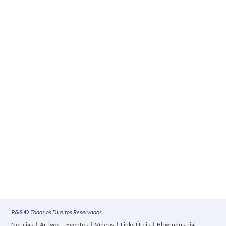
P&S ©
Todos os Direitos Reservados
Notícias
Artigos
Eventos
Vídeos
Links Úteis
Blog Industrial