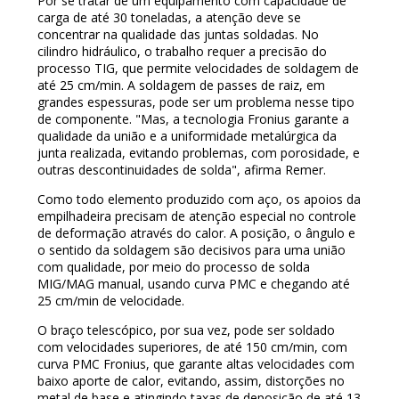
Por se tratar de um equipamento com capacidade de
carga de até 30 toneladas, a atenção deve se
concentrar na qualidade das juntas soldadas. No
cilindro hidráulico, o trabalho requer a precisão do
processo TIG, que permite velocidades de soldagem de
até 25 cm/min. A soldagem de passes de raiz, em
grandes espessuras, pode ser um problema nesse tipo
de componente. "Mas, a tecnologia Fronius garante a
qualidade da união e a uniformidade metalúrgica da
junta realizada, evitando problemas, com porosidade, e
outras descontinuidades de solda", afirma Remer.
Como todo elemento produzido com aço, os apoios da
empilhadeira precisam de atenção especial no controle
de deformação através do calor. A posição, o ângulo e
o sentido da soldagem são decisivos para uma união
com qualidade, por meio do processo de solda
MIG/MAG manual, usando curva PMC e chegando até
25 cm/min de velocidade.
O braço telescópico, por sua vez, pode ser soldado
com velocidades superiores, de até 150 cm/min, com
curva PMC Fronius, que garante altas velocidades com
baixo aporte de calor, evitando, assim, distorções no
metal de base e atingindo taxas de deposição de até 13