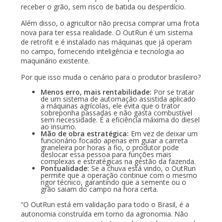
receber o grão, sem risco de batida ou desperdício.
Além disso, o agricultor não precisa comprar uma frota
nova para ter essa realidade. O OutRun é um sistema
de retrofit e é instalado nas máquinas que já operam
no campo, fornecendo inteligência e tecnologia ao
maquinário existente.
Por que isso muda o cenário para o produtor brasileiro?
Menos erro, mais rentabilidade:
Por se tratar
de um sistema de automação assistida aplicado
a máquinas agrícolas, ele evita que o trator
sobreponha passadas e não gasta combustível
sem necessidade. É a eficiência máxima do diesel
ao insumo.
Mão de obra estratégica:
Em vez de deixar um
funcionário focado apenas em guiar a carreta
graneleira por horas a fio, o produtor pode
deslocar essa pessoa para funções mais
complexas e estratégicas na gestão da fazenda.
Pontualidade:
Se a chuva está vindo, o OutRun
permite que a operação continue com o mesmo
rigor técnico, garantindo que a semente ou o
grão saiam do campo na hora certa.
“O OutRun está em validação para todo o Brasil, é a
autonomia construída em torno da agronomia. Não