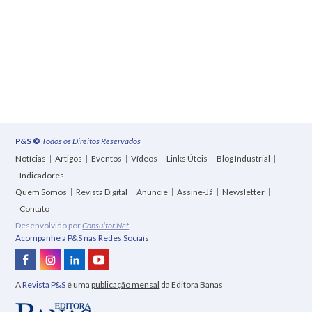
P&S ©
Todos os Direitos Reservados
Notícias
Artigos
Eventos
Vídeos
Links Úteis
Blog Industrial
Indicadores
Quem Somos
Revista Digital
Anuncie
Assine-Já
Newsletter
Contato
Desenvolvido por
Consultor Net
Acompanhe a P&S nas Redes Sociais
A
Revista P&S
é uma
publicação mensal
da Editora Banas