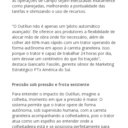
as operações de campo sejam executadas exatamente
como planejadas, melhorando a pontualidade das
tarefas e otimizando o uso de recursos.
“O OutRun não é apenas um ‘piloto automático
avançado’. Ele oferece aos produtores a flexibilidade de
alocar mão de obra onde for necessário, além de
colher até 60% mais rápido com um trator operando de
forma autônoma em apoio à carreta graneleira. Isso
porque o trator é capaz de trabalhar 24 horas por dia,
sem desviar um centímetro do que foi traçado”,
destaca Giancarlo Fasolin, gerente sênior de Marketing
Estratégico PTx América do Sul.
Precisão sob pressão e frota existente
Para entender o impacto do OutRun, imagine a
colheita, momento em que a pressão é maior. O
sistema permite que o trator opere de forma
autônoma, sob supervisão humana, com a carreta
graneleira acompanhando a colheitadeira, pois o trator
atua como um espelho ao entender onde a
colheitadeira está e se posiciona perfeitamente para