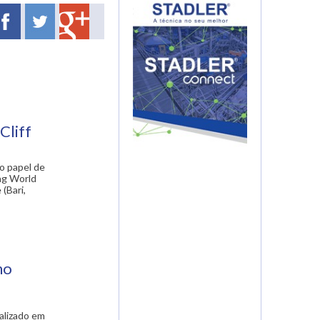
Cliff
 o papel de
ing World
(Bari,
no
calizado em