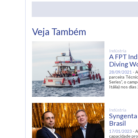
ogle Plus
Veja Também
Indústria
A FPT Indu
Diving Wo
28/09/2021
-
A
parceira Técnic
Series”, o cam
Itália) nos di
Indústria
Syngenta 
Brasil
17/01/2023
-
A
capacidade prod