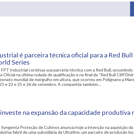
strial é parceira técnica oficial para a Red Bull 
rld Series
 FPT Industrial continua sua parceria técnica com a Red Bull, assumindo
a Oficial na última rodada de qualificação e na final da “Red Bull Cliff Div
peonato mundial de mergulho em altura, que ocorreu em Polignano a Mare 
as 21 e 22 e 25 e 26 de setembro. A companhia também…
investe na expansão da capacidade produtiva 
 Syngenta Proteção de Cultivos anuncia hoje a intenção na aquisição da
utiva fabril de uma subsidiária da Ultrafine, um parceiro de produção lo