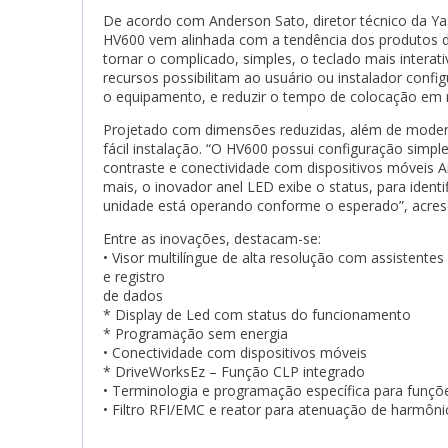
De acordo com Anderson Sato, diretor técnico da Yas
HV600 vem alinhada com a tendência dos produtos 
tornar o complicado, simples, o teclado mais interat
recursos possibilitam ao usuário ou instalador config
o equipamento, e reduzir o tempo de colocação em 
Projetado com dimensões reduzidas, além de moder
fácil instalação. “O HV600 possui configuração simples
contraste e conectividade com dispositivos móveis A
mais, o inovador anel LED exibe o status, para identi
unidade está operando conforme o esperado”, acres
Entre as inovações, destacam-se:
• Visor multilíngue de alta resolução com assistente
e registro
de dados
* Display de Led com status do funcionamento
* Programação sem energia
• Conectividade com dispositivos móveis
* DriveWorksEz – Função CLP integrado
• Terminologia e programação específica para funç
• Filtro RFI/EMC e reator para atenuação de harmôni