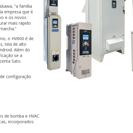
kawa, “a família
da empresa que é
ivo e os novos
urar mais rápido
marcha.”
no, o HV600 é de
, tela de alto
ndroid. Além do
ficação se a
centa Sato.
s de configuração
ões de bomba e HVAC
cas, incorporados.