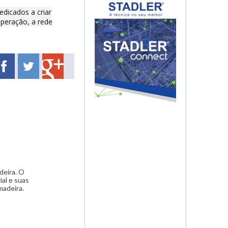
edicados a criar
operação, a rede
deira. O
ial e suas
 madeira.