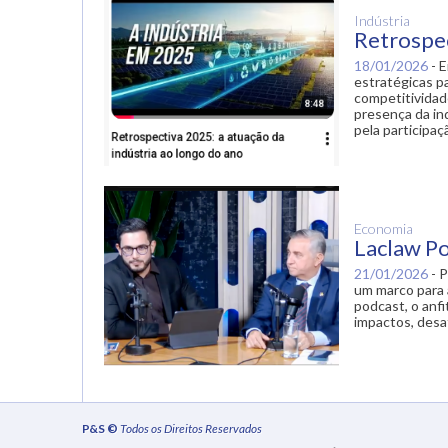
Indústria
Retrospec
18/01/2026
-
E
estratégicas pa
competitividad
presença da in
pela particip
Economia
Laclaw Po
21/01/2026
-
P
um marco para 
podcast, o anfi
impactos, desaf
P&S ©
Todos os Direitos Reservados