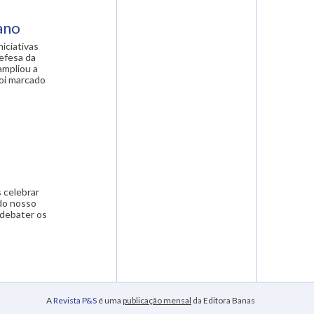
ano
iciativas
defesa da
ampliou a
foi marcado
s celebrar
 do nosso
 debater os
A
Revista P&S
é uma
publicação mensal
da Editora Banas