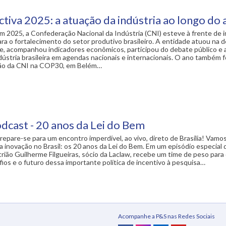
tiva 2025: a atuação da indústria ao longo do 
m 2025, a Confederação Nacional da Indústria (CNI) esteve à frente de in
ra o fortalecimento do setor produtivo brasileiro. A entidade atuou na 
e, acompanhou indicadores econômicos, participou do debate público e 
dústria brasileira em agendas nacionais e internacionais. O ano também 
ação da CNI na COP30, em Belém…
dcast - 20 anos da Lei do Bem
repare-se para um encontro imperdível, ao vivo, direto de Brasília! Vamo
a inovação no Brasil: os 20 anos da Lei do Bem. Em um episódio especial
trião Guilherme Filgueiras, sócio da Laclaw, recebe um time de peso para
ios e o futuro dessa importante política de incentivo à pesquisa…
Acompanhe a P&S nas Redes Sociais