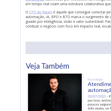
em tempo real criam uma estrutura colaborativa que 
O
CFO do futuro
é aquele que consegue conectar pes
automação, IA, BPO e BTO marca o surgimento de um 
guiado por inteligência, visão e valor sustentável. P
conduzir o negócio com foco em impacto real, escala
ogle Plus
Veja Também
tecnologia
Atendimen
automaç
30/07/2025
-
P
por isso: entr
poucos segundo
três vezes, se