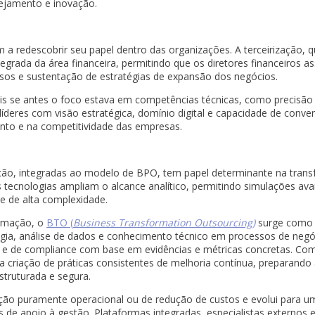
nejamento e inovação.
 redescobrir seu papel dentro das organizações. A terceirização,
grada da área financeira, permitindo que os diretores financeiros
sos e sustentação de estratégias de expansão dos negócios.
ois se antes o foco estava em competências técnicas, como precisão
líderes com visão estratégica, domínio digital e capacidade de conv
ento e na competitividade das empresas.
omação, integradas ao modelo de BPO, tem papel determinante na tra
 tecnologias ampliam o alcance analítico, permitindo simulações av
 e de alta complexidade.
rmação, o
BTO (
Business Transformation Outsourcing)
surge como 
ogia, análise de dados e conhecimento técnico em processos de neg
 e de compliance com base em evidências e métricas concretas. Com 
r a criação de práticas consistentes de melhoria contínua, preparand
estruturada e segura.
ção puramente operacional ou de redução de custos e evolui para 
s de apoio à gestão. Plataformas integradas, especialistas externos 