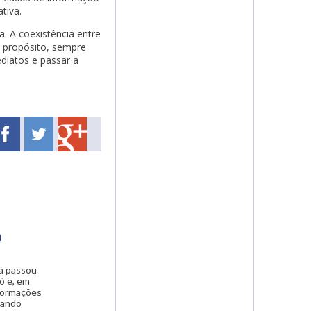
tiva.
. A coexistência entre
 propósito, sempre
ediatos e passar a
a
á passou
ô e, em
nformações
uando