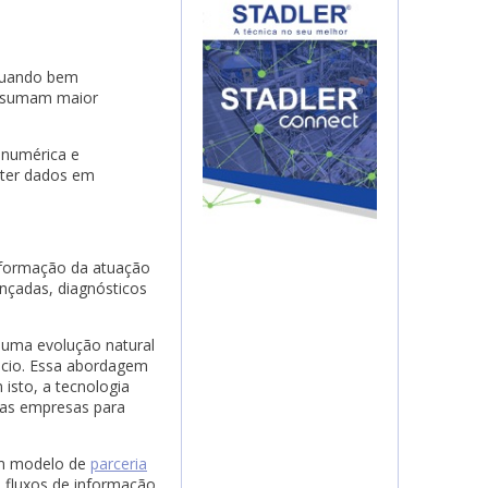
 quando bem
 assumam maior
 numérica e
erter dados em
nsformação da atuação
ançadas, diagnósticos
uma evolução natural
ócio. Essa abordagem
isto, a tecnologia
o as empresas para
um modelo de
parceria
e fluxos de informação