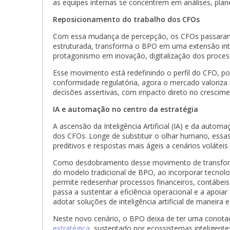
as equipes internas se concentrem em análises, pla
Reposicionamento do trabalho dos CFOs
Com essa mudança de percepção, os CFOs passaram a
estruturada, transforma o BPO em uma extensão inte
protagonismo em inovação, digitalização dos proces
Esse movimento está redefinindo o perfil do CFO, p
conformidade regulatória, agora o mercado valoriza 
decisões assertivas, com impacto direto no crescim
IA e automação no centro da estratégia
A ascensão da Inteligência Artificial (IA) e da aut
dos CFOs. Longe de substituir o olhar humano, essas
preditivos e respostas mais ágeis a cenários voláteis
Como desdobramento desse movimento de transfo
do modelo tradicional de BPO, ao incorporar tecnol
permite redesenhar processos financeiros, contábeis
passa a sustentar a eficiência operacional e a apoia
adotar soluções de inteligência artificial de maneira 
Neste novo cenário, o BPO deixa de ter uma conota
estratégica
, sustentado por ecossistemas inteligente