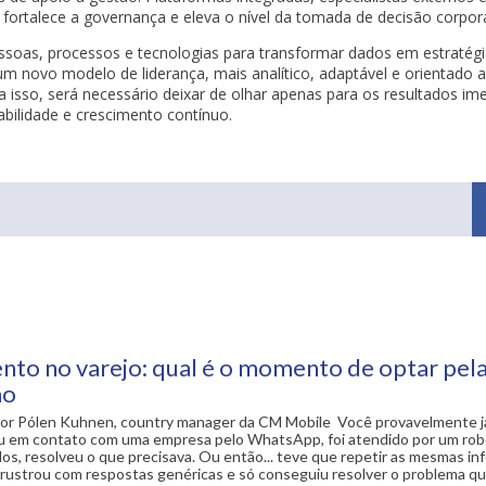
fortalece a governança e eleva o nível da tomada de decisão corpora
soas, processos e tecnologias para transformar dados em estratégia
novo modelo de liderança, mais analítico, adaptável e orientado a
ara isso, será necessário deixar de olhar apenas para os resultados im
bilidade e crescimento contínuo.
to no varejo: qual é o momento de optar pel
ão
or Pólen Kuhnen, country manager da CM Mobile Você provavelmente j
ou em contato com uma empresa pelo WhatsApp, foi atendido por um rob
s, resolveu o que precisava. Ou então... teve que repetir as mesmas i
 frustrou com respostas genéricas e só conseguiu resolver o problema q