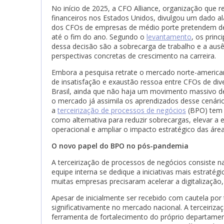
No início de 2025, a CFO Alliance, organização que r
financeiros nos Estados Unidos, divulgou um dado a
dos CFOs de empresas de médio porte pretendem de
até o fim do ano. Segundo o
levantamento
, os princ
dessa decisão são a sobrecarga de trabalho e a ausê
perspectivas concretas de crescimento na carreira.
Embora a pesquisa retrate o mercado norte-america
de insatisfação e exaustão ressoa entre CFOs de div
Brasil, ainda que não haja um movimento massivo d
o mercado já assimila os aprendizados desse cenário
a
terceirização de processos de negócios
(BPO) tem 
como alternativa para reduzir sobrecargas, elevar a e
operacional e ampliar o impacto estratégico das área
O novo papel do BPO no pós-pandemia
A terceirização de processos de negócios consiste n
equipe interna se dedique a iniciativas mais estrat
muitas empresas precisaram acelerar a digitalização
Apesar de inicialmente ser recebido com cautela por 
significativamente no mercado nacional. A terceiriz
ferramenta de fortalecimento do próprio departamento