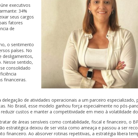
eúne executivos
larmante: 34%
ixar seus cargos
ipais fatores
ncia de
no, o sentimento
ersos países. No
e desligamentos,
. Nesse sentido,
se consolidado
ficiência
s financeiras.
a delegação de atividades operacionais a um parceiro especializado, 
égicas. No Brasil, esse modelo ganhou força especialmente no pós-pa
, reduzir custos e manter a competitividade em meio à volatilidade d
tratar de áreas sensíveis como contabilidade, fiscal e financeiro, o
ação estratégica deixou de ser vista como ameaça e passou a ser re
 financeiro. Ao absorver rotinas repetitivas, a estratégia libera te