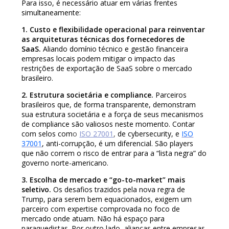
Para isso, é necessário atuar em várias frentes
simultaneamente:
1. Custo e flexibilidade operacional para reinventar
as arquiteturas técnicas dos fornecedores de
SaaS.
Aliando domínio técnico e gestão financeira
empresas locais podem mitigar o impacto das
restrições de exportação de SaaS sobre o mercado
brasileiro.
2. Estrutura societária e compliance.
Parceiros
brasileiros que, de forma transparente, demonstram
sua estrutura societária e a força de seus mecanismos
de compliance são valiosos neste momento. Contar
com selos com
o
ISO 27001
,
de cybersecurity, e
ISO
37001
, anti-corrupção, é um diferencial. São players
que não correm o risco de entrar para a “lista negra”
do
governo norte-americano.
3. Escolha de mercado e “go-to-market” mais
seletivo.
Os desafios trazidos pela nova regra de
Trump, para serem bem equacionados, exigem um
parceiro com expertise comprovada no foco de
mercado onde atuam. Não há espaço para
paraquedistas. Por outro lado, alianças entre empresas